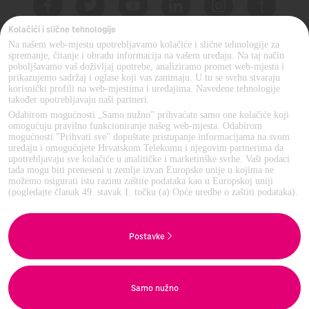
Kolačići i slične tehnologije
Na našem web-mjestu upotrebljavamo kolačiće i slične tehnologije za
MOJ TELEKOM APLIKACIJA
spremanje, čitanje i obradu informacija na vašem uređaju. Na taj način
poboljšavamo vaš doživljaj upotrebe, analiziramo promet web-mjesta i
prikazujemo sadržaj i oglase koji vas zanimaju. U tu se svrhu stvaraju
korisnički profili na web-mjestima i uređajima. Navedene tehnologije
također upotrebljavaju naši partneri.
Odabirom mogućnosti „Samo nužno” prihvaćate samo one kolačiće koji
omogućuju pravilno funkcioniranje našeg web-mjesta. Odabirom
mogućnosti "Prihvati sve" dopuštate pristupanje informacijama na svom
uređaju i omogućujete Hrvatskom Telekomu i njegovim partnerima da
upotrebljavaju sve kolačiće u analitičke i marketinške svrhe. Vaši podaci
PRIVATNI KORISNICI
tada mogu biti preneseni u zemlje izvan Europske unije u kojima ne
možemo osigurati istu razinu zaštite podataka kao u Europskoj uniji
(pogledajte članak 49. stavak 1. točku (a) Opće uredbe o zaštiti podataka).
Pod "Postavke" možete odabrati sve mogućnosti i u bilo kojem trenutku
promijeniti stanje svoje privole.
POSLOVNI KORISNICI
Više informacija možete pronaći u
i na
Pravilima o zaštiti privatnosti
Postavke
Popisu partnera.
HT GRUPA
Samo nužno