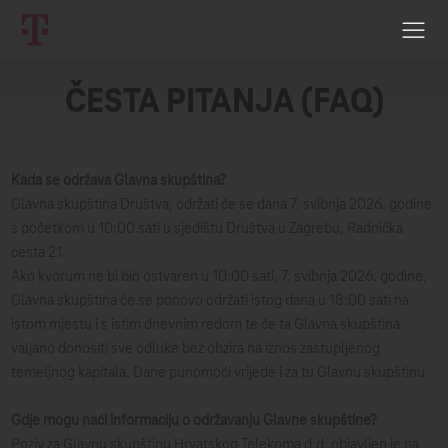
ČESTA PITANJA (FAQ)
Kada se održava Glavna skupština?
Glavna skupština Društva, održati će se dana 7. svibnja 2026. godine
s početkom u 10:00 sati u sjedištu Društva u Zagrebu, Radnička
cesta 21.
Ako kvorum ne bi bio ostvaren u 10:00 sati, 7. svibnja 2026. godine,
Glavna skupština će se ponovo održati istog dana u 18:00 sati na
istom mjestu i s istim dnevnim redom te će ta Glavna skupština
valjano donositi sve odluke bez obzira na iznos zastupljenog
temeljnog kapitala. Dane punomoći vrijede i za tu Glavnu skupštinu.
Gdje mogu naći informaciju o održavanju Glavne skupštine?
Poziv za Glavnu skupštinu Hrvatskog Telekoma d.d. objavljen je na