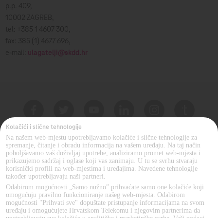
p.p. 409,
10002 ZAGREB,
tel: +385 1 4607 300,
fax: 385 (1) 4677 696,
e-mail:
ulagatelji@skdd.hr
Kolačići i slične tehnologije
Na našem web-mjestu upotrebljavamo kolačiće i slične tehnologije za
MOJ TELEKOM APLIKACIJA
spremanje, čitanje i obradu informacija na vašem uređaju. Na taj način
poboljšavamo vaš doživljaj upotrebe, analiziramo promet web-mjesta i
prikazujemo sadržaj i oglase koji vas zanimaju. U tu se svrhu stvaraju
korisnički profili na web-mjestima i uređajima. Navedene tehnologije
također upotrebljavaju naši partneri.
Odabirom mogućnosti „Samo nužno” prihvaćate samo one kolačiće koji
omogućuju pravilno funkcioniranje našeg web-mjesta. Odabirom
mogućnosti "Prihvati sve" dopuštate pristupanje informacijama na svom
uređaju i omogućujete Hrvatskom Telekomu i njegovim partnerima da