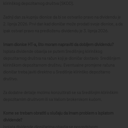
klirinškog depozitarnog društva (SKDD).
Zadnji dan za kupnju dionice da bi se ostvarilo pravo na dividendu je
2. lipnja 2026. Prvi dan kad dioničar može prodati svoje dionice, a da
ipak ostvari pravo na predloženu dividendu je 3. lipnja 2026.
Imam dionice HT-a, što moram napraviti da dobijem dividendu?
Isplata dividende obavlja se putem Središnjeg klirinškog
depozitarnog društva na račun koji je dioničar dostavio Središnjem
klirinškom depozitarnom društvu. Eventualne promjene računa
dioničar treba javiti direktno u Središnje klirinško depozitarno
društvo.
Za dodatne detalje molimo konzultirati se sa Središnjim klirinškim
depozitarnim društvom ili sa Vašom brokerskom kućom.
Kome se trebam obratiti u slučaju da imam problem s isplatom
dividende?
Isplata dividende dioničarima obavlja se posredstvom