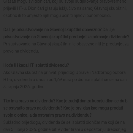
Glasati mogu svi dioničari, koji su svoje sudjelovanje pravovremeno
prijavili HT-u. Dioničari glasuju isključivo na samoj Glavnoj skupštini,
osobno ili to umjesto njih mogu učiniti njihovi punomoćnici.
Da li je prisustvovanje na Glavnoj skupštini obavezno? Da li je
prisustvovanje na Glavnoj skupštini preduvjet za primanje dividende?
Prisustvovanje na Glavnoj skupštini nije obavezno niti je preduvjet za
pravo na dividendu.
Hoće li i kada HT isplatiti dividendu?
Ako Glavna skupština prihvati prijedlog Uprave i Nadzornog odbora
HT-a, dividenda u iznosu od 1,69 eura po dionici isplatit će se na dan
3. srpnja 2026. godine.
Tko ima pravo na dividendu? Kad je zadnji dan za kupnju dionice da bi
se ostvarilo pravo na dividendu? Kad je prvi dan kad mogu prodati
svoje dionice, a da ostvarim pravo na dividendu?
Sukladno prijedlogu, dividenda će se isplatiti dioničarima koji će na
dan 5. lipnja 2026. godine biti evidentirani u depozitoriju Središnjeg