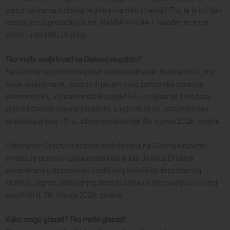
web stranicama sudskog registra i na web stranici HT-a, te je isti dan
dostavljen Zagrebačkoj Burzi, HANFA-i i HINA-i. Također se može
dobiti i u sjedištu Društva.
Tko može sudjelovati na Glavnoj skupštini?
Na Glavnoj skupštini ima pravo sudjelovati svaki dioničar HT-a, koji
svoje sudjelovanje, osobno ili putem svog zastupnika odnosno
punomoćnika, u pisanom obliku prijavi HT-u, najkasnije šest dana
prije održavanja Glavne skupštine u koji rok se ne uračunava dan
prispijeća prijave HT-u, odnosno najkasnije 30. travnja 2026. godine.
Dioničarom Društva s pravom sudjelovanja na Glavnoj skupštini
smatra se pravna i fizička osoba koja je kao dioničar Društva
evidentirana u depozitoriju Središnjeg klirinškog depozitarnog
društva, Zagreb, posljednjeg dana za prijavu sudjelovanja u Glavnoj
skupštini tj. 30. travnja 2026. godine.
Kako mogu glasati? Tko može glasati?