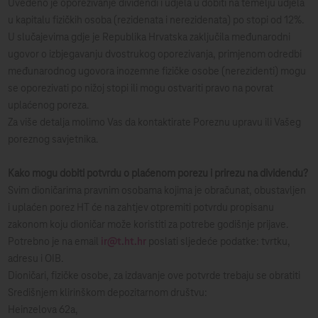
Uvedeno je oporezivanje dividendi i udjela u dobiti na temelju udjela
u kapitalu fizičkih osoba (rezidenata i nerezidenata) po stopi od 12%.
U slučajevima gdje je Republika Hrvatska zaključila međunarodni
ugovor o izbjegavanju dvostrukog oporezivanja, primjenom odredbi
međunarodnog ugovora inozemne fizičke osobe (nerezidenti) mogu
se oporezivati po nižoj stopi ili mogu ostvariti pravo na povrat
uplaćenog poreza.
Za više detalja molimo Vas da kontaktirate Poreznu upravu ili Vašeg
poreznog savjetnika.
Kako mogu dobiti potvrdu o plaćenom porezu i prirezu na dividendu?
Svim dioničarima pravnim osobama kojima je obračunat, obustavljen
i uplaćen porez HT će na zahtjev otpremiti potvrdu propisanu
zakonom koju dioničar može koristiti za potrebe godišnje prijave.
Potrebno je na email
ir@t.ht.hr
poslati sljedeće podatke: tvrtku,
adresu i OIB.
Dioničari, fizičke osobe, za izdavanje ove potvrde trebaju se obratiti
Središnjem klirinškom depozitarnom društvu:
Heinzelova 62a,