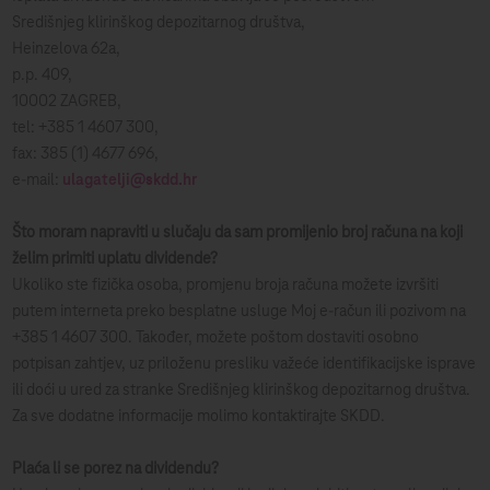
Središnjeg klirinškog depozitarnog društva,
Heinzelova 62a,
p.p. 409,
10002 ZAGREB,
tel: +385 1 4607 300,
fax: 385 (1) 4677 696,
e-mail:
ulagatelji@skdd.hr
Što moram napraviti u slučaju da sam promijenio broj računa na koji
želim primiti uplatu dividende?
Ukoliko ste fizička osoba, promjenu broja računa možete izvršiti
putem interneta preko besplatne usluge Moj e-račun ili pozivom na
+385 1 4607 300. Također, možete poštom dostaviti osobno
potpisan zahtjev, uz priloženu presliku važeće identifikacijske isprave
ili doći u ured za stranke Središnjeg klirinškog depozitarnog društva.
Za sve dodatne informacije molimo kontaktirajte SKDD.
Plaća li se porez na dividendu?