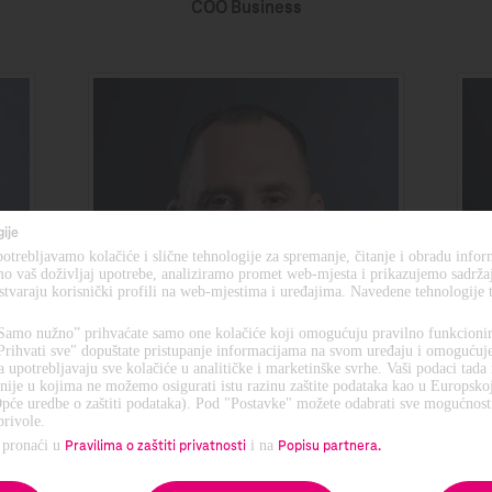
COO Business
gije
trebljavamo kolačiće i slične tehnologije za spremanje, čitanje i obradu infor
o vaš doživljaj upotrebe, analiziramo promet web-mjesta i prikazujemo sadržaj 
stvaraju korisnički profili na web-mjestima i uređajima. Navedene tehnologije 
amo nužno” prihvaćate samo one kolačiće koji omogućuju pravilno funkcionir
rihvati sve" dopuštate pristupanje informacijama na svom uređaju i omoguću
 upotrebljavaju sve kolačiće u analitičke i marketinške svrhe. Vaši podaci tada
ije u kojima ne možemo osigurati istu razinu zaštite podataka kao u Europskoj
Opće uredbe o zaštiti podataka). Pod "Postavke" možete odabrati sve mogućnosti
Siniša Đuranović
privole.
CCO
 pronaći u
i na
Pravilima o zaštiti privatnosti
Popisu partnera.