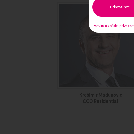
Prihvati sve
Pravila o zaštiti privatno
Krešimir Madunović
COO Residential