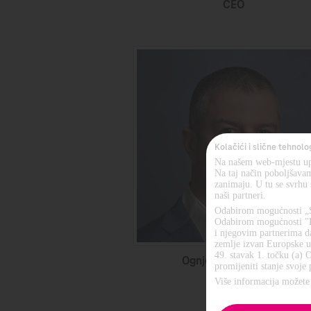
CEO
Kolačići i slične tehnolo
Na našem web-mjestu upo
Na taj način poboljšavam
zanimaju. U tu se svrhu 
naši partneri.
Odabirom mogućnosti „S
Odabirom mogućnosti "P
i njegovim partnerima da
zemlje izvan Europske un
49. stavak 1. točku (a) 
Ognjen Vukoslavović
promijeniti stanje svoje 
CTIO
Više informacija možete