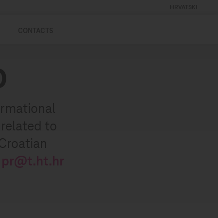
HRVATSKI
CONTACTS
D
ormational
 related to
 Croatian
:
pr@t.ht.hr