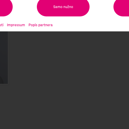
Samo nužno
|
|
sti
Impressum
Popis partnera