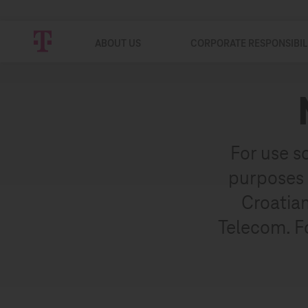
ABOUT US
CORPORATE RESPONSIBIL
For use s
purposes i
Croatian
Telecom. Fo