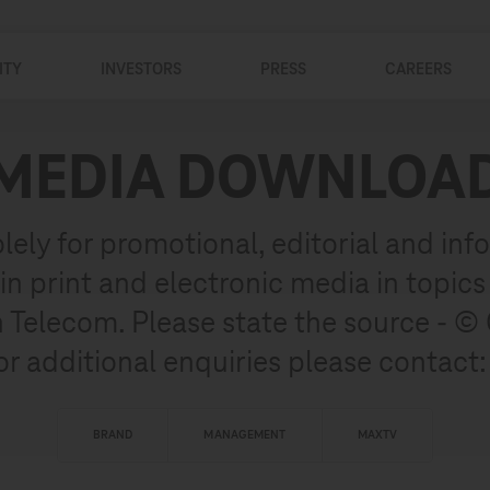
ITY
INVESTORS
PRESS
CAREERS
MEDIA DOWNLOA
olely for promotional, editorial and inf
n print and electronic media in topics
 Telecom. Please state the source - ©
r additional enquiries please contact
BRAND
MANAGEMENT
MAXTV