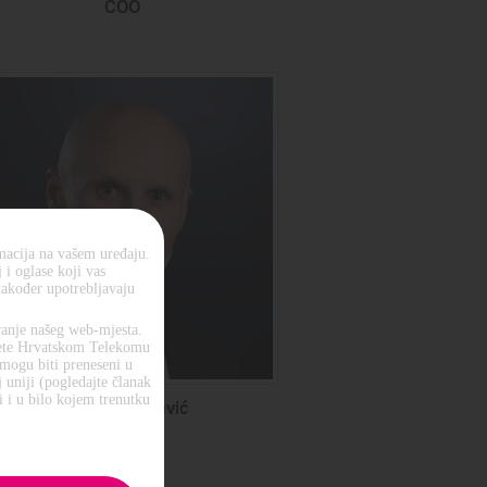
COO
macija na vašem uređaju.
i oglase koji vas
također upotrebljavaju
anje našeg web-mjesta.
jete Hrvatskom Telekomu
 mogu biti preneseni u
 uniji (pogledajte članak
 i u bilo kojem trenutku
Matija Kovačević
CFO