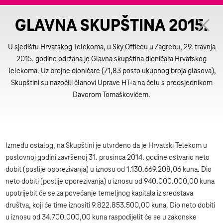
GLAVNA SKUPŠTINA 2015.
U sjedištu Hrvatskog Telekoma, u Sky Officeu u Zagrebu, 29. travnja
2015. godine održana je Glavna skupština dioničara Hrvatskog
Telekoma. Uz brojne dioničare (71,83 posto ukupnog broja glasova),
Skupštini su nazočili članovi Uprave HT-a na čelu s predsjednikom
Davorom Tomaškovićem.
Između ostalog, na Skupštini je utvrđeno da je Hrvatski Telekom u
poslovnoj godini završenoj 31. prosinca 2014. godine ostvario neto
dobit (poslije oporezivanja) u iznosu od 1.130.669.208,06 kuna. Dio
neto dobiti (poslije oporezivanja) u iznosu od 940.000.000,00 kuna
upotrijebit će se za povećanje temeljnog kapitala iz sredstava
društva, koji će time iznositi 9.822.853.500,00 kuna. Dio neto dobiti
u iznosu od 34.700.000,00 kuna raspodijelit će se u zakonske