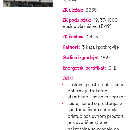
ZK uložak:
8835
ZK poduložak:
19, 37/1000
etažno vlasništvo (E-19)
ZK čestica:
2405
Katnost:
3 kata i potkrovlje
Godina izgradnje:
1997.
Energetski certifikat:
C, E
Opis:
poslovni prostor nalazi se u
potkrovlju trokatne
stambeno - poslovne zgrade
sastoji se od 6 prostorija, 2
sanitarna čvora i hodnika
pristup poslovnom prostoru
je s dvorišne strane
nekretnina se prodaje po