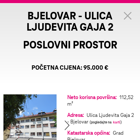
BJELOVAR - ULICA
LJUDEVITA GAJA 2
POSLOVNI PROSTOR
POČETNA CIJENA:
95.000 €
Neto korisna površina:
112,52
m²
Adresa:
Ulica Ljudevita Gaja 2
- Bjelovar
(pogledajte na
karti
)
Katastarska općina:
Grad
Bjelovar