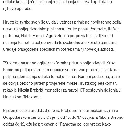
odluke koje utječu na smanjenje rasipanja resursa i optimizaciju
njihove uporabe.
Hrvatske tvrtke sve više uviđaju važnost primjene novih tehnologija
u svojim poljoprivrednim praksama. Tvrtke poput Podravke, Iločkih
podruma, Nutris Farma i Agrovelebita prepoznale su vrijednost
rješenja Pametna poljoprivreda te svakodnevno koriste pametne
uređaje prilagođene specifičnim potrebama njihove djelatnosti.
''Suvremena tehnologija transformira pristup poljoprivredi. Kroz
Pametnu poljoprivredu omogućuje se precizno praćenje uvjeta na
poljima i donošenje odluka temeljenih na stvarnim podacima, a sve
se odvija bežično putem provjerene mreže Hrvatskog Telekoma'',
rekao je
Nikola Brebrić
, menadžer za razvoj ICT poslovnih rješenja u
Hrvatskom Telekomu.
Rješenje će biti predstavljeno na Proljetnom i obrtničkom sajmu u
Gospodarskom centru u Osijeku od 15. do 17. ožujka, a Nikola Brebrić
održat će 16. ožujka predavanje ''Pametna poljoprivreda: Kako