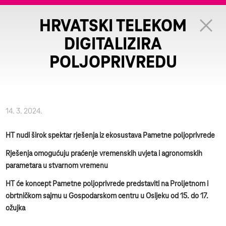
HRVATSKI TELEKOM
DIGITALIZIRA
POLJOPRIVREDU
14. 3. 2024.
HT nudi širok spektar rješenja iz ekosustava Pametne poljoprivrede
Rješenja omogućuju praćenje vremenskih uvjeta i agronomskih
parametara u stvarnom vremenu
HT će koncept Pametne poljoprivrede predstaviti
na Proljetnom i
obrtničkom sajmu u Gospodarskom centru u Osijeku od 15. do 17.
ožujka