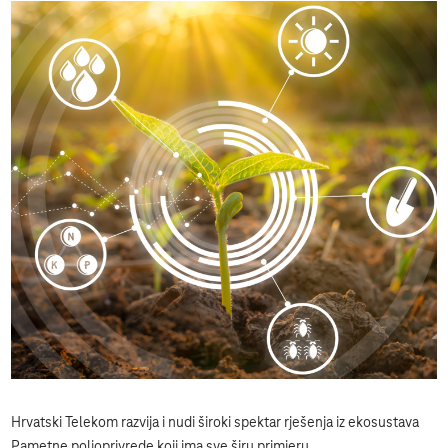
Hrvatski Telekom razvija i nudi široki spektar rješenja iz ekosustava
Pametne poljoprivrede koji ima sve širu primjeru.