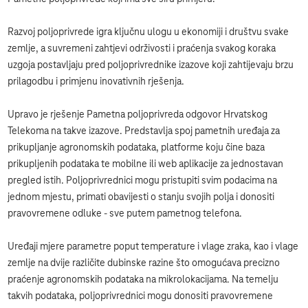
Razvoj poljoprivrede igra ključnu ulogu u ekonomiji i društvu svake
zemlje, a suvremeni zahtjevi održivosti i praćenja svakog koraka
uzgoja postavljaju pred poljoprivrednike izazove koji zahtijevaju brzu
prilagodbu i primjenu inovativnih rješenja.
Upravo je rješenje Pametna poljoprivreda odgovor Hrvatskog
Telekoma na takve izazove. Predstavlja spoj pametnih uređaja za
prikupljanje agronomskih podataka, platforme koju čine baza
prikupljenih podataka te mobilne ili web aplikacije za jednostavan
pregled istih. Poljoprivrednici mogu pristupiti svim podacima na
jednom mjestu, primati obavijesti o stanju svojih polja i donositi
pravovremene odluke - sve putem pametnog telefona.
Uređaji mjere parametre poput temperature i vlage zraka, kao i vlage
zemlje na dvije različite dubinske razine što omogućava precizno
praćenje agronomskih podataka na mikrolokacijama. Na temelju
takvih podataka, poljoprivrednici mogu donositi pravovremene