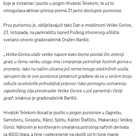
koje je instalirao i pustio u pogon Hrvatski Telekom, te uz to
omogućava aktivan pristup prema 31 javno dostupne punionice.
Prvu punionicu je, obilježavajući tako Dan e-mobilnosti Velike Gorice,
23. listopada, na parkiralištu ispred Pučkog otvorenog učilišta
svečano otvorio gradonačelnik Dražen Barišić.
„
Velika Gorica ulaže velike napore kako bismo postali što zeleniji
grad, u čemu veliku ulogu ima i smanjenje potrošnje fosilnih goriva u
prometu. Iako na našim ulicama još nema mnogo električnih vozila,
vjerujem da će ove punionice potaknuti građane da se u većem broju
odluče za ekološki prihvatljiviji prijevoz i tako pomognu ostvarenju
zajedničkog cilja preobrazbe Velike Gorice u još pametniji i čistiji
grad
“, istaknuo je gradonačelnik Barišić.
Hrvatski Telekom dosad je pustio u pogon punionice u Zagrebu,
Samoboru, Gospiću, Rijeci, Splitu, Kaštel Štafiliću, Makarskoj i Velikoj
Gorici. Njihovim je korištenjem smanjena potrošnja naftnih derivata
za 4500 litara, a time i opterećenje na okoliš od tri tone manje