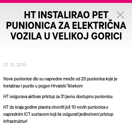
HT INSTALIRAO PET
PUNIONICA ZA ELEKTRIČNA
VOZILA U VELIKOJ GORICI
23. 10. 2015.
Nove punionice dio su napredne mreže od 20 punionica koje je
instalirao i pustio u pogon Hrvatski Telekom
HT osigurava aktivan pristup za 31 javnu dostupnu punionicu
HT do kraja godine planira otvoriti još 10 novih punionica s
naprednim ICT sustavom koji će osigurati jedinstveni pristup
infrastrukturi