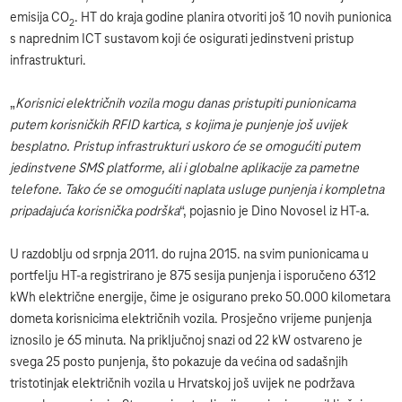
emisija CO
. HT do kraja godine planira otvoriti još 10 novih punionica
2
s naprednim ICT sustavom koji će osigurati jedinstveni pristup
infrastrukturi.
„
Korisnici električnih vozila mogu danas pristupiti punionicama
putem korisničkih RFID kartica, s kojima je punjenje još uvijek
besplatno. Pristup infrastrukturi uskoro će se omogućiti putem
jedinstvene SMS platforme, ali i globalne aplikacije za pametne
telefone. Tako će se omogućiti naplata usluge punjenja i kompletna
pripadajuća korisnička podrška
“, pojasnio je Dino Novosel iz HT-a.
U razdoblju od srpnja 2011. do rujna 2015. na svim punionicama u
portfelju HT-a registrirano je 875 sesija punjenja i isporučeno 6312
kWh električne energije, čime je osigurano preko 50.000 kilometara
dometa korisnicima električnih vozila. Prosječno vrijeme punjenja
iznosilo je 65 minuta. Na priključnoj snazi od 22 kW ostvareno je
svega 25 posto punjenja, što pokazuje da većina od sadašnjih
tristotinjak električnih vozila u Hrvatskoj još uvijek ne podržava