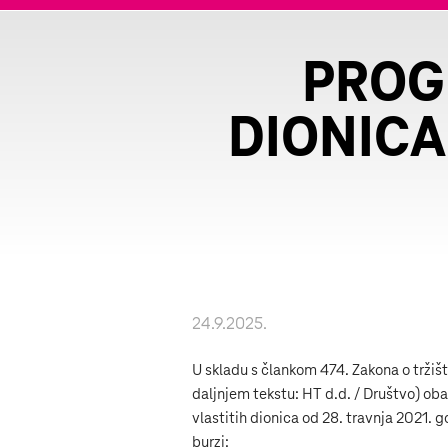
PROG
DIONICA
24.9.2025.
U skladu s člankom 474. Zakona o tržišt
daljnjem tekstu: HT d.d. / Društvo) o
vlastitih dionica od 28. travnja 2021. 
burzi: