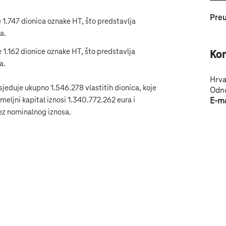
Preu
 1.747 dionica oznake HT, što predstavlja
a.
 1.162 dionice oznake HT, što predstavlja
Ko
a.
Hrva
jeduje ukupno 1.546.278 vlastitih dionica, koje
Odno
eljni kapital iznosi 1.340.772.262 eura i
E-ma
ez nominalnog iznosa.