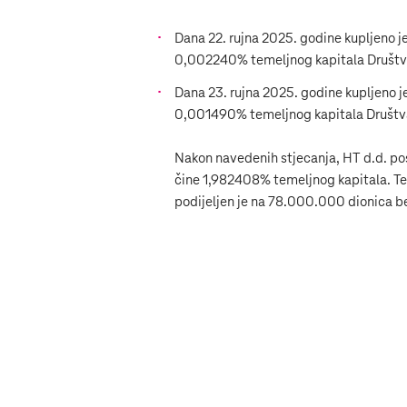
Dana 22. rujna 2025. godine kupljeno je
0,002240% temeljnog kapitala Društv
Dana 23. rujna 2025. godine kupljeno je
0,001490% temeljnog kapitala Društv
Nakon navedenih stjecanja, HT d.d. pos
čine 1,982408% temeljnog kapitala. Tem
podijeljen je na 78.000.000 dionica b