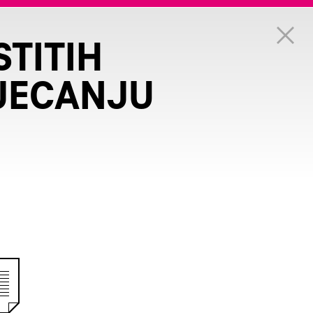
TITIH
TJECANJU