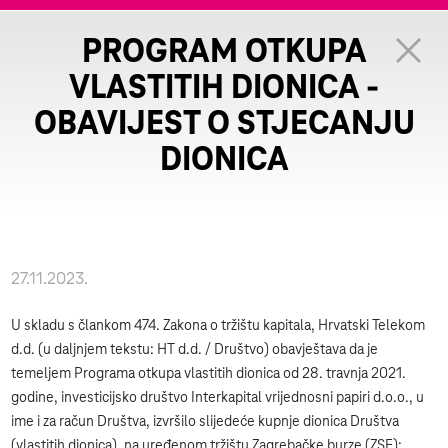
PROGRAM OTKUPA
VLASTITIH DIONICA -
OBAVIJEST O STJECANJU
DIONICA
27.11.2023.
U skladu s člankom 474. Zakona o tržištu kapitala, Hrvatski Telekom
d.d. (u daljnjem tekstu: HT d.d. / Društvo) obavještava da je
temeljem Programa otkupa vlastitih dionica od 28. travnja 2021.
godine, investicijsko društvo Interkapital vrijednosni papiri d.o.o., u
ime i za račun Društva, izvršilo slijedeće kupnje dionica Društva
(vlastitih dionica), na uređenom tržištu Zagrebačke burze (ZSE):