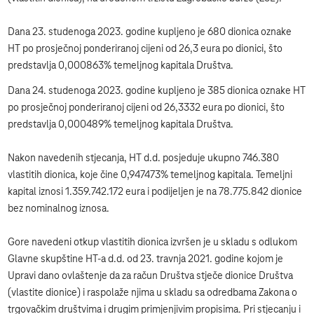
Dana 23. studenoga 2023. godine kupljeno je 680 dionica oznake
HT po prosječnoj ponderiranoj cijeni od 26,3 eura po dionici, što
predstavlja 0,000863% temeljnog kapitala Društva.
Dana 24. studenoga 2023. godine kupljeno je 385 dionica oznake HT
po prosječnoj ponderiranoj cijeni od 26,3332 eura po dionici, što
predstavlja 0,000489% temeljnog kapitala Društva.
Nakon navedenih stjecanja, HT d.d. posjeduje ukupno 746.380
vlastitih dionica, koje čine 0,947473% temeljnog kapitala. Temeljni
kapital iznosi 1.359.742.172 eura i podijeljen je na 78.775.842 dionice
bez nominalnog iznosa.
Gore navedeni otkup vlastitih dionica izvršen je u skladu s odlukom
Glavne skupštine HT-a d.d. od 23. travnja 2021. godine kojom je
Upravi dano ovlaštenje da za račun Društva stječe dionice Društva
(vlastite dionice) i raspolaže njima u skladu sa odredbama Zakona o
trgovačkim društvima i drugim primjenjivim propisima. Pri stjecanju i