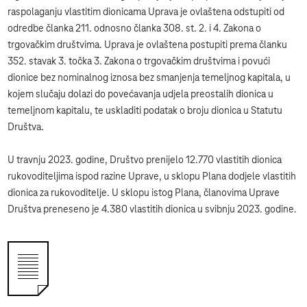
raspolaganju vlastitim dionicama Uprava je ovlaštena odstupiti od
odredbe članka 211. odnosno članka 308. st. 2. i 4. Zakona o
trgovačkim društvima. Uprava je ovlaštena postupiti prema članku
352. stavak 3. točka 3. Zakona o trgovačkim društvima i povući
dionice bez nominalnog iznosa bez smanjenja temeljnog kapitala, u
kojem slučaju dolazi do povećavanja udjela preostalih dionica u
temeljnom kapitalu, te uskladiti podatak o broju dionica u Statutu
Društva.
U travnju 2023. godine, Društvo prenijelo 12.770 vlastitih dionica
rukovoditeljima ispod razine Uprave, u sklopu Plana dodjele vlastitih
dionica za rukovoditelje. U sklopu istog Plana, članovima Uprave
Društva preneseno je 4.380 vlastitih dionica u svibnju 2023. godine.