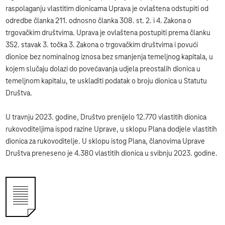
raspolaganju vlastitim dionicama Uprava je ovlaštena odstupiti od
odredbe članka 211. odnosno članka 308. st. 2. i 4. Zakona o
trgovačkim društvima. Uprava je ovlaštena postupiti prema članku
352. stavak 3. točka 3. Zakona o trgovačkim društvima i povući
dionice bez nominalnog iznosa bez smanjenja temeljnog kapitala, u
kojem slučaju dolazi do povećavanja udjela preostalih dionica u
temeljnom kapitalu, te uskladiti podatak o broju dionica u Statutu
Društva.
U travnju 2023. godine, Društvo prenijelo 12.770 vlastitih dionica
rukovoditeljima ispod razine Uprave, u sklopu Plana dodjele vlastitih
dionica za rukovoditelje. U sklopu istog Plana, članovima Uprave
Društva preneseno je 4.380 vlastitih dionica u svibnju 2023. godine.