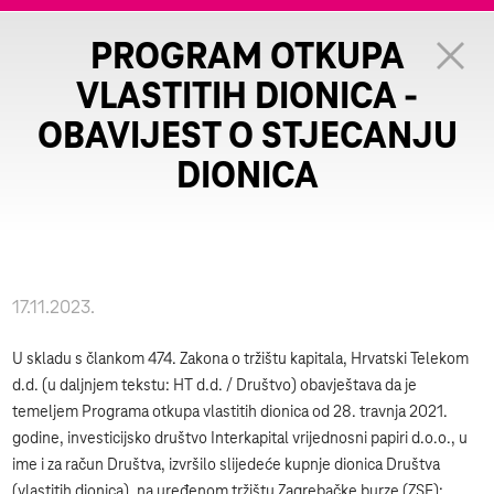
PROGRAM OTKUPA
VLASTITIH DIONICA -
OBAVIJEST O STJECANJU
DIONICA
17.11.2023.
U skladu s člankom 474. Zakona o tržištu kapitala, Hrvatski Telekom
d.d. (u daljnjem tekstu: HT d.d. / Društvo) obavještava da je
temeljem Programa otkupa vlastitih dionica od 28. travnja 2021.
godine, investicijsko društvo Interkapital vrijednosni papiri d.o.o., u
ime i za račun Društva, izvršilo slijedeće kupnje dionica Društva
(vlastitih dionica), na uređenom tržištu Zagrebačke burze (ZSE):