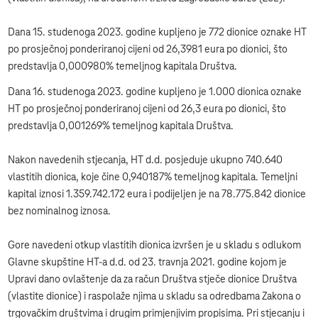
Dana 15. studenoga 2023. godine kupljeno je 772 dionice oznake HT
po prosječnoj ponderiranoj cijeni od 26,3981 eura po dionici, što
predstavlja 0,000980% temeljnog kapitala Društva.
Dana 16. studenoga 2023. godine kupljeno je 1.000 dionica oznake
HT po prosječnoj ponderiranoj cijeni od 26,3 eura po dionici, što
predstavlja 0,001269% temeljnog kapitala Društva.
Nakon navedenih stjecanja, HT d.d. posjeduje ukupno 740.640
vlastitih dionica, koje čine 0,940187% temeljnog kapitala. Temeljni
kapital iznosi 1.359.742.172 eura i podijeljen je na 78.775.842 dionice
bez nominalnog iznosa.
Gore navedeni otkup vlastitih dionica izvršen je u skladu s odlukom
Glavne skupštine HT-a d.d. od 23. travnja 2021. godine kojom je
Upravi dano ovlaštenje da za račun Društva stječe dionice Društva
(vlastite dionice) i raspolaže njima u skladu sa odredbama Zakona o
trgovačkim društvima i drugim primjenjivim propisima. Pri stjecanju i