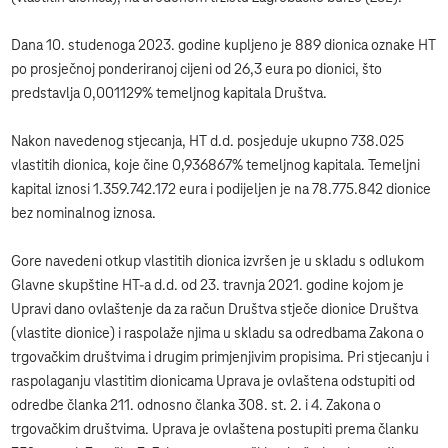
Dana 10. studenoga 2023. godine kupljeno je 889 dionica oznake HT
po prosječnoj ponderiranoj cijeni od 26,3 eura po dionici, što
predstavlja 0,001129% temeljnog kapitala Društva.
Nakon navedenog stjecanja, HT d.d. posjeduje ukupno 738.025
vlastitih dionica, koje čine 0,936867% temeljnog kapitala. Temeljni
kapital iznosi 1.359.742.172 eura i podijeljen je na 78.775.842 dionice
bez nominalnog iznosa.
Gore navedeni otkup vlastitih dionica izvršen je u skladu s odlukom
Glavne skupštine HT-a d.d. od 23. travnja 2021. godine kojom je
Upravi dano ovlaštenje da za račun Društva stječe dionice Društva
(vlastite dionice) i raspolaže njima u skladu sa odredbama Zakona o
trgovačkim društvima i drugim primjenjivim propisima. Pri stjecanju i
raspolaganju vlastitim dionicama Uprava je ovlaštena odstupiti od
odredbe članka 211. odnosno članka 308. st. 2. i 4. Zakona o
trgovačkim društvima. Uprava je ovlaštena postupiti prema članku