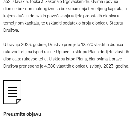
352. stavak 3. točka 3. Zakona o trgovačkim društvima i povući
dionice bez nominalnog iznosa bez smanjenja temeljnog kapitala, u
kojem slučaju dolazi do povećavanja udjela preostalih dionica u
temeljnom kapitalu, te uskladiti podatak o broju dionica u Statutu
Društva.
U travnju 2023. godine, Društvo prenijelo 12.770 vlastitih dionica
rukovoditeljima ispod razine Uprave, u sklopu Plana dodjele vlastitih
dionica za rukovoditelje. U sklopu istog Plana, članovima Uprave
Društva preneseno je 4.380 vlastitih dionica u svibnju 2023. godine.
Preuzmite objavu