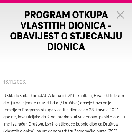
PROGRAM OTKUPA
VLASTITIH DIONICA -
OBAVIJEST O STJECANJU
DIONICA
13.11.2023.
U skladu s člankom 474. Zakona o tržištu kapitala, Hrvatski Telekom
d.d. (u daljnjem tekstu: HT d.d. / Društvo) obavještava da je
temeljem Programa otkupa vlastitih dionica od 28. travnja 2021.
godine, investicijsko društvo Interkapital vrijednosni papiri d.o.o., u
ime i za račun Društva, izvršilo slijedeće kupnje dionica Društva
(vlastitih dionica), na uređenom tržištu Zagrebačke burze (ZSE):