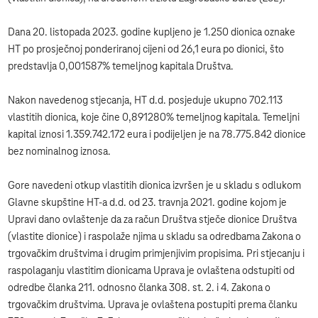
Dana 20. listopada 2023. godine kupljeno je 1.250 dionica oznake
HT po prosječnoj ponderiranoj cijeni od 26,1 eura po dionici, što
predstavlja 0,001587% temeljnog kapitala Društva.
Nakon navedenog stjecanja, HT d.d. posjeduje ukupno 702.113
vlastitih dionica, koje čine 0,891280% temeljnog kapitala. Temeljni
kapital iznosi 1.359.742.172 eura i podijeljen je na 78.775.842 dionice
bez nominalnog iznosa.
Gore navedeni otkup vlastitih dionica izvršen je u skladu s odlukom
Glavne skupštine HT-a d.d. od 23. travnja 2021. godine kojom je
Upravi dano ovlaštenje da za račun Društva stječe dionice Društva
(vlastite dionice) i raspolaže njima u skladu sa odredbama Zakona o
trgovačkim društvima i drugim primjenjivim propisima. Pri stjecanju i
raspolaganju vlastitim dionicama Uprava je ovlaštena odstupiti od
odredbe članka 211. odnosno članka 308. st. 2. i 4. Zakona o
trgovačkim društvima. Uprava je ovlaštena postupiti prema članku