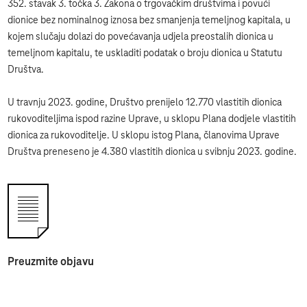
352. stavak 3. točka 3. Zakona o trgovačkim društvima i povući
dionice bez nominalnog iznosa bez smanjenja temeljnog kapitala, u
kojem slučaju dolazi do povećavanja udjela preostalih dionica u
temeljnom kapitalu, te uskladiti podatak o broju dionica u Statutu
Društva.
U travnju 2023. godine, Društvo prenijelo 12.770 vlastitih dionica
rukovoditeljima ispod razine Uprave, u sklopu Plana dodjele vlastitih
dionica za rukovoditelje. U sklopu istog Plana, članovima Uprave
Društva preneseno je 4.380 vlastitih dionica u svibnju 2023. godine.
Preuzmite objavu