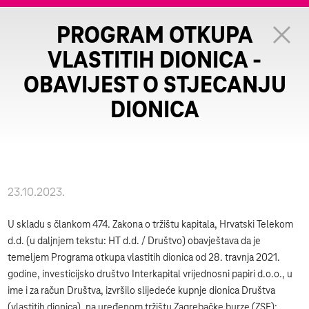
PROGRAM OTKUPA
VLASTITIH DIONICA -
OBAVIJEST O STJECANJU
DIONICA
23.10.2023.
U skladu s člankom 474. Zakona o tržištu kapitala, Hrvatski Telekom
d.d. (u daljnjem tekstu: HT d.d. / Društvo) obavještava da je
temeljem Programa otkupa vlastitih dionica od 28. travnja 2021.
godine, investicijsko društvo Interkapital vrijednosni papiri d.o.o., u
ime i za račun Društva, izvršilo slijedeće kupnje dionica Društva
(vlastitih dionica), na uređenom tržištu Zagrebačke burze (ZSE):