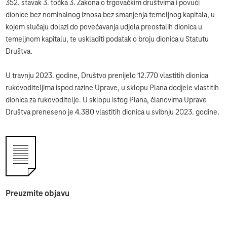
352. stavak 3. točka 3. Zakona o trgovačkim društvima i povući
dionice bez nominalnog iznosa bez smanjenja temeljnog kapitala, u
kojem slučaju dolazi do povećavanja udjela preostalih dionica u
temeljnom kapitalu, te uskladiti podatak o broju dionica u Statutu
Društva.
U travnju 2023. godine, Društvo prenijelo 12.770 vlastitih dionica
rukovoditeljima ispod razine Uprave, u sklopu Plana dodjele vlastitih
dionica za rukovoditelje. U sklopu istog Plana, članovima Uprave
Društva preneseno je 4.380 vlastitih dionica u svibnju 2023. godine.
Preuzmite objavu