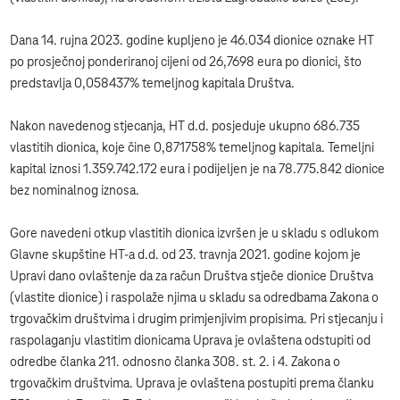
Dana 14. rujna 2023. godine kupljeno je 46.034 dionice oznake HT
po prosječnoj ponderiranoj cijeni od 26,7698 eura po dionici, što
predstavlja 0,058437% temeljnog kapitala Društva.
Nakon navedenog stjecanja, HT d.d. posjeduje ukupno 686.735
vlastitih dionica, koje čine 0,871758% temeljnog kapitala. Temeljni
kapital iznosi 1.359.742.172 eura i podijeljen je na 78.775.842 dionice
bez nominalnog iznosa.
Gore navedeni otkup vlastitih dionica izvršen je u skladu s odlukom
Glavne skupštine HT-a d.d. od 23. travnja 2021. godine kojom je
Upravi dano ovlaštenje da za račun Društva stječe dionice Društva
(vlastite dionice) i raspolaže njima u skladu sa odredbama Zakona o
trgovačkim društvima i drugim primjenjivim propisima. Pri stjecanju i
raspolaganju vlastitim dionicama Uprava je ovlaštena odstupiti od
odredbe članka 211. odnosno članka 308. st. 2. i 4. Zakona o
trgovačkim društvima. Uprava je ovlaštena postupiti prema članku