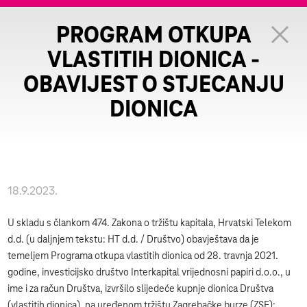
PROGRAM OTKUPA
VLASTITIH DIONICA -
OBAVIJEST O STJECANJU
DIONICA
18.9.2023.
U skladu s člankom 474. Zakona o tržištu kapitala, Hrvatski Telekom
d.d. (u daljnjem tekstu: HT d.d. / Društvo) obavještava da je
temeljem Programa otkupa vlastitih dionica od 28. travnja 2021.
godine, investicijsko društvo Interkapital vrijednosni papiri d.o.o., u
ime i za račun Društva, izvršilo slijedeće kupnje dionica Društva
(vlastitih dionica), na uređenom tržištu Zagrebačke burze (ZSE):