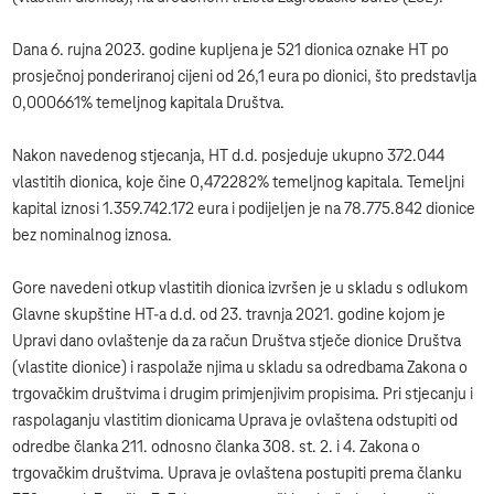
Dana 6. rujna 2023. godine kupljena je 521 dionica oznake HT po
prosječnoj ponderiranoj cijeni od 26,1 eura po dionici, što predstavlja
0,000661% temeljnog kapitala Društva.
Nakon navedenog stjecanja, HT d.d. posjeduje ukupno 372.044
vlastitih dionica, koje čine 0,472282% temeljnog kapitala. Temeljni
kapital iznosi 1.359.742.172 eura i podijeljen je na 78.775.842 dionice
bez nominalnog iznosa.
Gore navedeni otkup vlastitih dionica izvršen je u skladu s odlukom
Glavne skupštine HT-a d.d. od 23. travnja 2021. godine kojom je
Upravi dano ovlaštenje da za račun Društva stječe dionice Društva
(vlastite dionice) i raspolaže njima u skladu sa odredbama Zakona o
trgovačkim društvima i drugim primjenjivim propisima. Pri stjecanju i
raspolaganju vlastitim dionicama Uprava je ovlaštena odstupiti od
odredbe članka 211. odnosno članka 308. st. 2. i 4. Zakona o
trgovačkim društvima. Uprava je ovlaštena postupiti prema članku