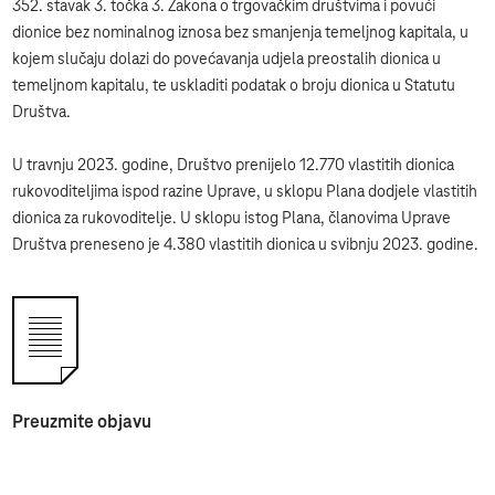
352. stavak 3. točka 3. Zakona o trgovačkim društvima i povući
dionice bez nominalnog iznosa bez smanjenja temeljnog kapitala, u
kojem slučaju dolazi do povećavanja udjela preostalih dionica u
temeljnom kapitalu, te uskladiti podatak o broju dionica u Statutu
Društva.
U travnju 2023. godine, Društvo prenijelo 12.770 vlastitih dionica
rukovoditeljima ispod razine Uprave, u sklopu Plana dodjele vlastitih
dionica za rukovoditelje. U sklopu istog Plana, članovima Uprave
Društva preneseno je 4.380 vlastitih dionica u svibnju 2023. godine.
Preuzmite objavu