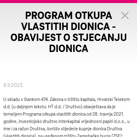
PROGRAM OTKUPA
VLASTITIH DIONICA -
OBAVIJEST O STJECANJU
DIONICA
8.9.2023.
U skladu s člankom 474. Zakona o tržištu kapitala, Hrvatski Telekom
d.d. (u daljnjem tekstu: HT d.d. / Društvo) obavještava da je
temeljem Programa otkupa vlastitih dionica od 28. travnja 2021.
godine, investicijsko društvo Interkapital vrijednosni papiri d.o.o., u
ime i za račun Društva, izvršilo slijedeće kupnje dionica Društva
(vlastitih dionica), na uređenom tržištu Zagrebačke burze (ZSE):