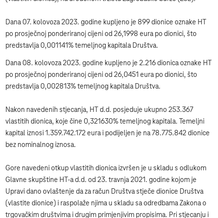
Dana 07. kolovoza 2023. godine kupljeno je 899 dionice oznake HT
po prosječnoj ponderiranoj cijeni od 26,1998 eura po dionici, što
predstavlja 0,001141% temeljnog kapitala Društva.
Dana 08. kolovoza 2023. godine kupljeno je 2.216 dionica oznake HT
po prosječnoj ponderiranoj cijeni od 26,0451 eura po dionici, što
predstavlja 0,002813% temeljnog kapitala Društva.
Nakon navedenih stjecanja, HT d.d. posjeduje ukupno 253.367
vlastitih dionica, koje čine 0,321630% temeljnog kapitala. Temeljni
kapital iznosi 1.359.742.172 eura i podijeljen je na 78.775.842 dionice
bez nominalnog iznosa.
Gore navedeni otkup vlastitih dionica izvršen je u skladu s odlukom
Glavne skupštine HT-a d.d. od 23. travnja 2021. godine kojom je
Upravi dano ovlaštenje da za račun Društva stječe dionice Društva
(vlastite dionice) i raspolaže njima u skladu sa odredbama Zakona o
trgovačkim društvima i drugim primjenjivim propisima. Pri stjecanju i