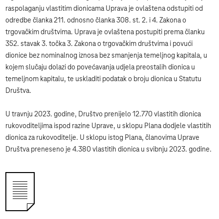
raspolaganju vlastitim dionicama Uprava je ovlaštena odstupiti od
odredbe članka 211. odnosno članka 308. st. 2. i 4. Zakona o
trgovačkim društvima. Uprava je ovlaštena postupiti prema članku
352. stavak 3. točka 3. Zakona o trgovačkim društvima i povući
dionice bez nominalnog iznosa bez smanjenja temeljnog kapitala, u
kojem slučaju dolazi do povećavanja udjela preostalih dionica u
temeljnom kapitalu, te uskladiti podatak o broju dionica u Statutu
Društva.
U travnju 2023. godine, Društvo prenijelo 12.770 vlastitih dionica
rukovoditeljima ispod razine Uprave, u sklopu Plana dodjele vlastitih
dionica za rukovoditelje. U sklopu istog Plana, članovima Uprave
Društva preneseno je 4.380 vlastitih dionica u svibnju 2023. godine.