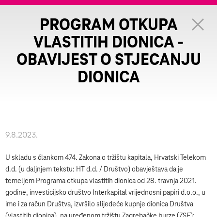
PROGRAM OTKUPA
VLASTITIH DIONICA -
OBAVIJEST O STJECANJU
DIONICA
9.8.2023.
U skladu s člankom 474. Zakona o tržištu kapitala, Hrvatski Telekom
d.d. (u daljnjem tekstu: HT d.d. / Društvo) obavještava da je
temeljem Programa otkupa vlastitih dionica od 28. travnja 2021.
godine, investicijsko društvo Interkapital vrijednosni papiri d.o.o., u
ime i za račun Društva, izvršilo slijedeće kupnje dionica Društva
(vlastitih dionica), na uređenom tržištu Zagrebačke burze (ZSE):