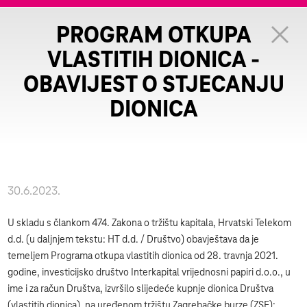
PROGRAM OTKUPA
VLASTITIH DIONICA -
OBAVIJEST O STJECANJU
DIONICA
30.6.2023.
U skladu s člankom 474. Zakona o tržištu kapitala, Hrvatski Telekom
d.d. (u daljnjem tekstu: HT d.d. / Društvo) obavještava da je
temeljem Programa otkupa vlastitih dionica od 28. travnja 2021.
godine, investicijsko društvo Interkapital vrijednosni papiri d.o.o., u
ime i za račun Društva, izvršilo slijedeće kupnje dionica Društva
(vlastitih dionica), na uređenom tržištu Zagrebačke burze (ZSE):