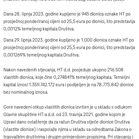
Dana 28. lipnja 2023. godine kupljeno je 945 dionica oznake HT po
prosječnoj ponderiranoj cijeni od 25,5 eura po dionici, što predstavlja
0,0012% temeljnog kapitala Društva.
Dana 29. lipnja 2023. godine kupljeno je 1.000 dionica oznake HT po
prosječnoj ponderiranoj cijeni od 25,5 eura po dionici, što predstavlja
0,001269% temeljnog kapitala Društva.
Nakon navedenih stjecanja, HT d.d. posjeduje ukupno 216.508
vlastitih dionica, koje čine 0,274841% temeljnog kapitala. Temeljni
kapital iznosi 1.359.742.172 eura i podijeljen je na 78.775.842 dionice
bez nominalnog iznosa.
Gore navedeni otkup vlastitih dionica izvršen je u skladu s odlukom
Glavne skupštine HT-a d.d. od 23. travnja 2021. godine kojom je
Upravi dano ovlaštenje da za račun Društva stječe dionice Društva
(vlastite dionice) i raspolaže njima u skladu sa odredbama Zakona o
trgovačkim društvima i drugim primjenjivim propisima. Pri stjecanju i