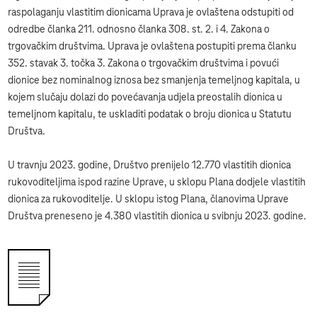
raspolaganju vlastitim dionicama Uprava je ovlaštena odstupiti od
odredbe članka 211. odnosno članka 308. st. 2. i 4. Zakona o
trgovačkim društvima. Uprava je ovlaštena postupiti prema članku
352. stavak 3. točka 3. Zakona o trgovačkim društvima i povući
dionice bez nominalnog iznosa bez smanjenja temeljnog kapitala, u
kojem slučaju dolazi do povećavanja udjela preostalih dionica u
temeljnom kapitalu, te uskladiti podatak o broju dionica u Statutu
Društva.
U travnju 2023. godine, Društvo prenijelo 12.770 vlastitih dionica
rukovoditeljima ispod razine Uprave, u sklopu Plana dodjele vlastitih
dionica za rukovoditelje. U sklopu istog Plana, članovima Uprave
Društva preneseno je 4.380 vlastitih dionica u svibnju 2023. godine.