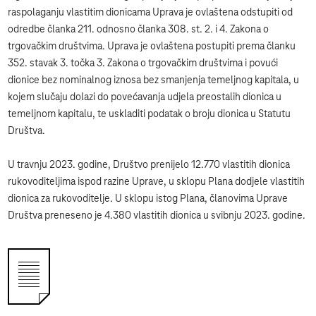
raspolaganju vlastitim dionicama Uprava je ovlaštena odstupiti od
odredbe članka 211. odnosno članka 308. st. 2. i 4. Zakona o
trgovačkim društvima. Uprava je ovlaštena postupiti prema članku
352. stavak 3. točka 3. Zakona o trgovačkim društvima i povući
dionice bez nominalnog iznosa bez smanjenja temeljnog kapitala, u
kojem slučaju dolazi do povećavanja udjela preostalih dionica u
temeljnom kapitalu, te uskladiti podatak o broju dionica u Statutu
Društva.
U travnju 2023. godine, Društvo prenijelo 12.770 vlastitih dionica
rukovoditeljima ispod razine Uprave, u sklopu Plana dodjele vlastitih
dionica za rukovoditelje. U sklopu istog Plana, članovima Uprave
Društva preneseno je 4.380 vlastitih dionica u svibnju 2023. godine.