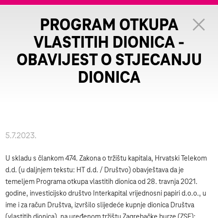
PROGRAM OTKUPA
VLASTITIH DIONICA -
OBAVIJEST O STJECANJU
DIONICA
5.7.2023.
U skladu s člankom 474. Zakona o tržištu kapitala, Hrvatski Telekom
d.d. (u daljnjem tekstu: HT d.d. / Društvo) obavještava da je
temeljem Programa otkupa vlastitih dionica od 28. travnja 2021.
godine, investicijsko društvo Interkapital vrijednosni papiri d.o.o., u
ime i za račun Društva, izvršilo slijedeće kupnje dionica Društva
(vlastitih dionica), na uređenom tržištu Zagrebačke burze (ZSE):