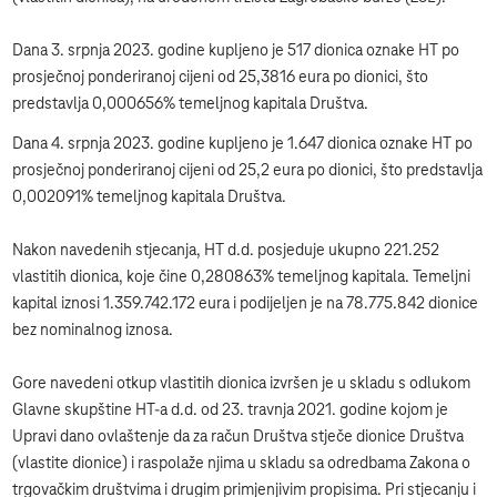
Dana 3. srpnja 2023. godine kupljeno je 517 dionica oznake HT po
prosječnoj ponderiranoj cijeni od 25,3816 eura po dionici, što
predstavlja 0,000656% temeljnog kapitala Društva.
Dana 4. srpnja 2023. godine kupljeno je 1.647 dionica oznake HT po
prosječnoj ponderiranoj cijeni od 25,2 eura po dionici, što predstavlja
0,002091% temeljnog kapitala Društva.
Nakon navedenih stjecanja, HT d.d. posjeduje ukupno 221.252
vlastitih dionica, koje čine 0,280863% temeljnog kapitala. Temeljni
kapital iznosi 1.359.742.172 eura i podijeljen je na 78.775.842 dionice
bez nominalnog iznosa.
Gore navedeni otkup vlastitih dionica izvršen je u skladu s odlukom
Glavne skupštine HT-a d.d. od 23. travnja 2021. godine kojom je
Upravi dano ovlaštenje da za račun Društva stječe dionice Društva
(vlastite dionice) i raspolaže njima u skladu sa odredbama Zakona o
trgovačkim društvima i drugim primjenjivim propisima. Pri stjecanju i