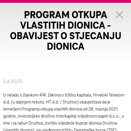
PROGRAM OTKUPA
VLASTITIH DIONICA -
OBAVIJEST O STJECANJU
DIONICA
5.6.2023.
U skladu s člankom 474. Zakona o tržištu kapitala, Hrvatski Telekom
d.d. (u daljnjem tekstu: HT d.d. / Društvo) obavještava da je
temeljem Programa otkupa vlastitih dionica od 28. travnja 2021.
godine, investicijsko društvo Interkapital vrijednosni papiri d.o.o., u
ime i za račun Društva, izvršilo slijedeće kupnje dionica Društva
(vlastitih dionica), na uređenom tržištu Zagrebačke burze (ZSE):