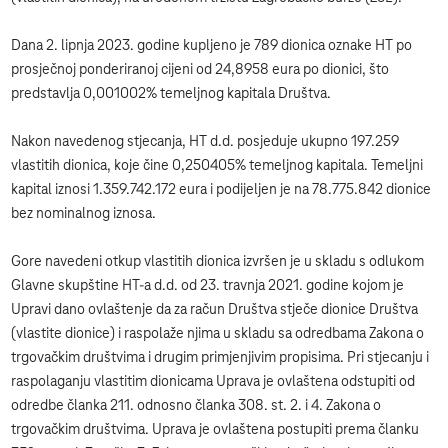
Dana 2. lipnja 2023. godine kupljeno je 789 dionica oznake HT po
prosječnoj ponderiranoj cijeni od 24,8958 eura po dionici, što
predstavlja 0,001002% temeljnog kapitala Društva.
Nakon navedenog stjecanja, HT d.d. posjeduje ukupno 197.259
vlastitih dionica, koje čine 0,250405% temeljnog kapitala. Temeljni
kapital iznosi 1.359.742.172 eura i podijeljen je na 78.775.842 dionice
bez nominalnog iznosa.
Gore navedeni otkup vlastitih dionica izvršen je u skladu s odlukom
Glavne skupštine HT-a d.d. od 23. travnja 2021. godine kojom je
Upravi dano ovlaštenje da za račun Društva stječe dionice Društva
(vlastite dionice) i raspolaže njima u skladu sa odredbama Zakona o
trgovačkim društvima i drugim primjenjivim propisima. Pri stjecanju i
raspolaganju vlastitim dionicama Uprava je ovlaštena odstupiti od
odredbe članka 211. odnosno članka 308. st. 2. i 4. Zakona o
trgovačkim društvima. Uprava je ovlaštena postupiti prema članku