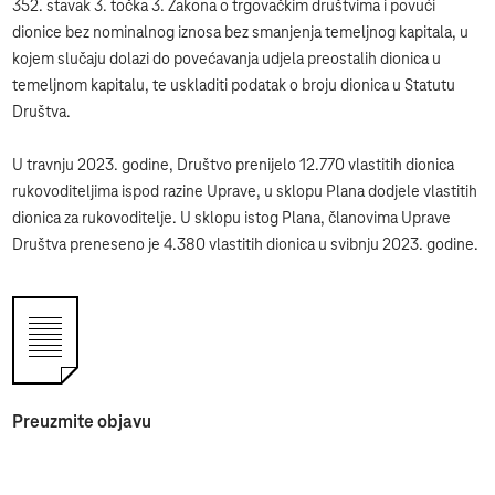
352. stavak 3. točka 3. Zakona o trgovačkim društvima i povući
dionice bez nominalnog iznosa bez smanjenja temeljnog kapitala, u
kojem slučaju dolazi do povećavanja udjela preostalih dionica u
temeljnom kapitalu, te uskladiti podatak o broju dionica u Statutu
Društva.
U travnju 2023. godine, Društvo prenijelo 12.770 vlastitih dionica
rukovoditeljima ispod razine Uprave, u sklopu Plana dodjele vlastitih
dionica za rukovoditelje. U sklopu istog Plana, članovima Uprave
Društva preneseno je 4.380 vlastitih dionica u svibnju 2023. godine.
Preuzmite objavu