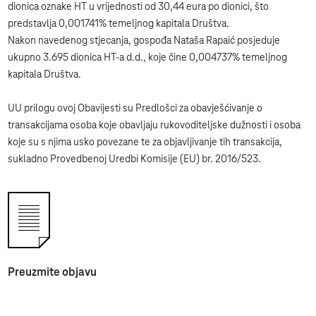
dionica oznake HT u vrijednosti od 30,44 eura po dionici, što
predstavlja 0,001741% temeljnog kapitala Društva.
Nakon navedenog stjecanja, gospođa Nataša Rapaić posjeduje
ukupno 3.695 dionica HT-a d.d., koje čine 0,004737% temeljnog
kapitala Društva.
UU prilogu ovoj Obavijesti su Predlošci za obavješćivanje o
transakcijama osoba koje obavljaju rukovoditeljske dužnosti i osoba
koje su s njima usko povezane te za objavljivanje tih transakcija,
sukladno Provedbenoj Uredbi Komisije (EU) br. 2016/523.
Preuzmite objavu