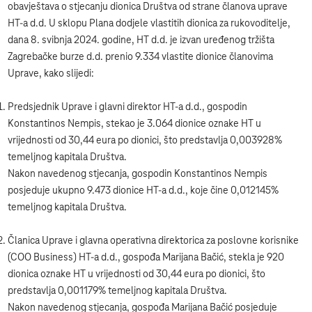
obavještava o stjecanju dionica Društva od strane članova uprave
HT-a d.d. U sklopu Plana dodjele vlastitih dionica za rukovoditelje,
dana 8. svibnja 2024. godine, HT d.d. je izvan uređenog tržišta
Zagrebačke burze d.d. prenio 9.334 vlastite dionice članovima
Uprave, kako slijedi:
Predsjednik Uprave i glavni direktor HT-a d.d., gospodin
Konstantinos Nempis, stekao je 3.064 dionice oznake HT u
vrijednosti od 30,44 eura po dionici, što predstavlja 0,003928%
temeljnog kapitala Društva.
Nakon navedenog stjecanja, gospodin Konstantinos Nempis
posjeduje ukupno 9.473 dionice HT-a d.d., koje čine 0,012145%
temeljnog kapitala Društva.
Članica Uprave i glavna operativna direktorica za poslovne korisnike
(COO Business) HT-a d.d., gospođa Marijana Bačić, stekla je 920
dionica oznake HT u vrijednosti od 30,44 eura po dionici, što
predstavlja 0,001179% temeljnog kapitala Društva.
Nakon navedenog stjecanja, gospođa Marijana Bačić posjeduje