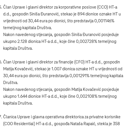
Član Uprave i glavni direktor za korporativne poslove (CCO) HT-a
d.d., gospodin Siniša Đuranović, stekao je 894 dionice oznake HT u
vrijednosti od 30,44 eura po dionici, što predstavlja 0,001146%
temeljnog kapitala Društva.
Nakon navedenog stjecanja, gospodin Siniša Đuranović posjeduje
ukupno 2.128 dionica HT-a d.d., koje čine 0,002728% temeljnog
kapitala Društva.
Član Uprave i glavni direktor za financije (CFO) HT-a d.d., gospodin
Matija Kovačević, stekao je 1.007 dionica oznake HT u vrijednosti od
30,44 eura po dionici, što predstavlja 0,001291% temeljnog kapitala
Društva.
Nakon navedenog stjecanja, gospodin Matija Kovačević posjeduje
ukupno 1.644 dionice HT-a d.d., koje čine 0,002108% temeljnog
kapitala Društva.
Članica Uprave i glavna operativna direktorica za privatne korisnike
(COO Residential) HT-a d.d., gospođa Nataša Rapaić, stekla je 358