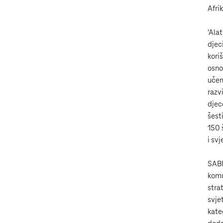
Afrik
'Ala
djec
kori
osno
učen
razv
djec
šest
150 
i sv
SABR
komu
stra
svje
kate