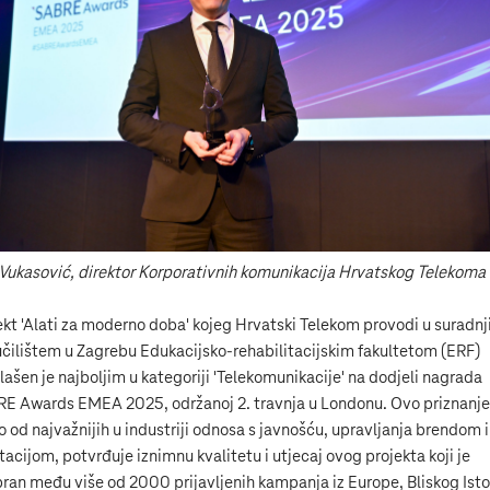
 Vukasović, direktor Korporativnih komunikacija Hrvatskog Telekoma
ekt 'Alati za moderno doba' kojeg Hrvatski Telekom provodi u suradnj
čilištem u Zagrebu Edukacijsko-rehabilitacijskim fakultetom (ERF)
lašen je najboljim u kategoriji 'Telekomunikacije' na dodjeli nagrada
E Awards EMEA 2025, održanoj 2. travnja u Londonu. Ovo priznanje
o od najvažnijih u industriji odnosa s javnošću, upravljanja brendom i
tacijom, potvrđuje iznimnu kvalitetu i utjecaj ovog projekta koji je
ran među više od 2000 prijavljenih kampanja iz Europe, Bliskog Isto