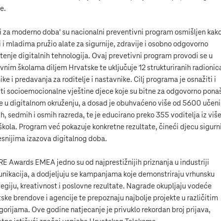
e.
ti za moderno doba' su nacionalni preventivni program osmišljen kako
i i mladima pružio alate za sigurnije, zdravije i osobno odgovorno
štenje digitalnih tehnologija. Ovaj prevetivni program provodi se u
vnim školama diljem Hrvatske te uključuje 12 strukturiranih radionic
ike i predavanja za roditelje i nastavnike. Cilj programa je osnažiti i
iti socioemocionalne vještine djece koje su bitne za odgovorno pona
e u digitalnom okruženju, a dosad je obuhvaćeno više od 5600 učen
ih, sedmih i osmih razreda, te je educirano preko 355 voditelja iz viš
škola. Program već pokazuje konkretne rezultate, čineći djecu sigurn
jesnijima izazova digitalnog doba.
E Awards EMEA jedno su od najprestižnijih priznanja u industriji
nikacija, a dodjeljuju se kampanjama koje demonstriraju vrhunsku
tegiju, kreativnost i poslovne rezultate. Nagrade okupljaju vodeće
tske brendove i agencije te prepoznaju najbolje projekte u različitim
gorijama. Ove godine natjecanje je privuklo rekordan broj prijava,