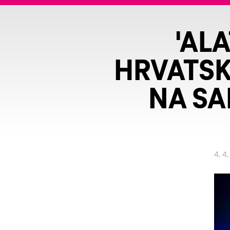
'AL
HRVATSK
NA SA
4. 4