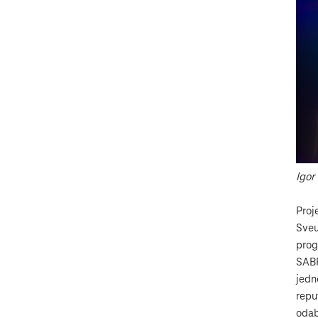
Igor
Proj
Sveu
prog
SABR
jedn
repu
odab