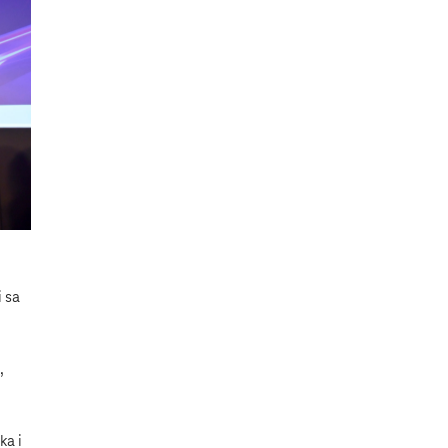
i sa
,
ka i