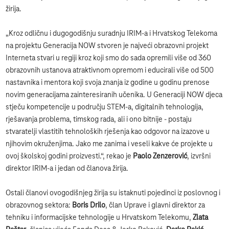
žirija.
„Kroz odličnu i dugogodišnju suradnju IRIM-a i Hrvatskog Telekoma
na projektu Generacija NOW stvoren je najveći obrazovni projekt
Interneta stvari u regiji kroz koji smo do sada opremili više od 360
obrazovnih ustanova atraktivnom opremom i educirali više od 500
nastavnika i mentora koji svoja znanja iz godine u godinu prenose
novim generacijama zainteresiranih učenika. U Generaciji NOW djeca
stječu kompetencije u području STEM-a, digitalnih tehnologija,
rješavanja problema, timskog rada, ali i ono bitnije - postaju
stvaratelji vlastitih tehnoloških rješenja kao odgovor na izazove u
njihovim okruženjima. Jako me zanima i veseli kakve će projekte u
ovoj školskoj godini proizvesti.“, rekao je
Paolo Zenzerović
, izvršni
direktor IRIM-a i jedan od članova žirija.
Ostali članovi ovogodišnjeg žirija su istaknuti pojedinci iz poslovnog i
obrazovnog sektora:
Boris Drilo
, član Uprave i glavni direktor za
tehniku i informacijske tehnologije u Hrvatskom Telekomu,
Zlata