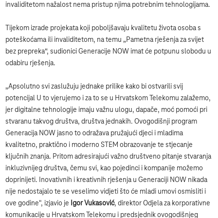
invaliditetom nažalost nema pristup njima potrebnim tehnologijama.
Tijekom izrade projekata koji poboljšavaju kvalitetu života osoba s
poteškoćama ili invaliditetom, na temu „Pametna rješenja za svijet
bez prepreka“, sudionici Generacije NOW imat će potpunu slobodu u
odabiru rješenja.
„Apsolutno svi zaslužuju jednake prilike kako bi ostvarili svij
potencijal U to vjerujemo i za to se u Hrvatskom Telekomu zalažemo,
jer digitalne tehnologije imaju važnu ulogu, dapače, moć pomoći pri
stvaranu takvog društva, društva jednakih. Ovogodišnji program
Generacija NOW jasno to odražava pružajući djeci i mladima
kvalitetno, praktično i moderno STEM obrazovanje te stjecanje
ključnih znanja. Pritom adresirajući važno društveno pitanje stvaranja
inkluzivnijeg društva, čemu svi, kao pojedinci i kompanije možemo
doprinijeti. Inovativnih i kreativnih rješenja u Generaciji NOW nikada
nije nedostajalo te se veselimo vidjeti što će mladi umovi osmisliti i
ove godine", izjavio je
Igor Vukasović
, direktor Odjela za korporativne
komunikacije u Hrvatskom Telekomu i predsjednik ovogodišnjeg