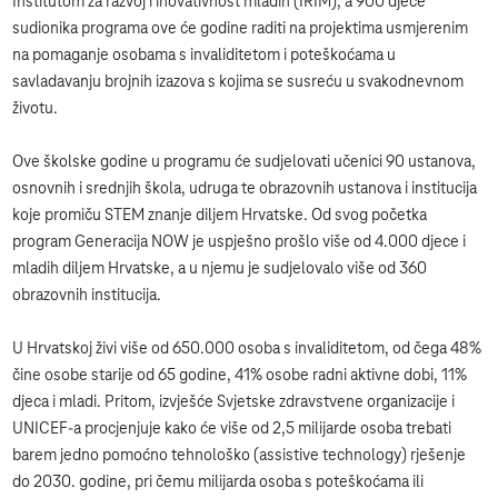
Institutom za razvoj i inovativnost mladih (IRIM), a 900 djece
sudionika programa ove će godine raditi na projektima usmjerenim
na pomaganje osobama s invaliditetom i poteškoćama u
savladavanju brojnih izazova s kojima se susreću u svakodnevnom
životu.
Ove školske godine u programu će sudjelovati učenici 90 ustanova,
osnovnih i srednjih škola, udruga te obrazovnih ustanova i institucija
koje promiču STEM znanje diljem Hrvatske. Od svog početka
program Generacija NOW je uspješno prošlo više od 4.000 djece i
mladih diljem Hrvatske, a u njemu je sudjelovalo više od 360
obrazovnih institucija.
U Hrvatskoj živi više od 650.000 osoba s invaliditetom, od čega 48%
čine osobe starije od 65 godine, 41% osobe radni aktivne dobi, 11%
djeca i mladi. Pritom, izvješće Svjetske zdravstvene organizacije i
UNICEF-a procjenjuje kako će više od 2,5 milijarde osoba trebati
barem jedno pomoćno tehnološko (assistive technology) rješenje
do 2030. godine, pri čemu milijarda osoba s poteškoćama ili