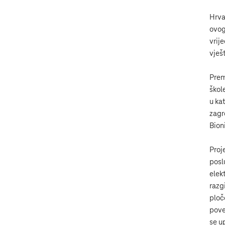
Hrva
ovog
vrij
vješ
Prem
škol
u ka
zagr
Bion
Proj
posl
elek
razg
ploč
pove
se u