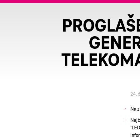
PROGLAŠ
GENER
TELEKOMA
24. 
Na z
Najb
‘LED
info