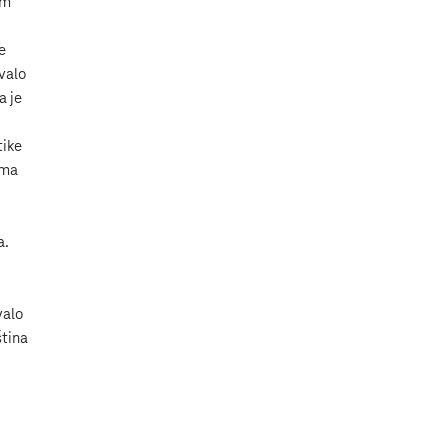
im
e
ovalo
a je
tike
ima
a.
valo
ština