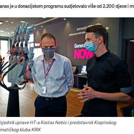
anas je u donacijskom programu sudjelovalo više od 2.200 djece i m
sjednik uprave HT-a Kostas Nebis i predstavnik Krapinskog
rmatičkog kluba KRIK