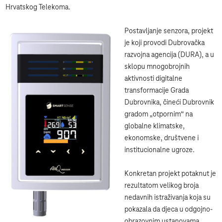
Hrvatskog Telekoma.
Postavljanje senzora, projekt
je koji provodi Dubrovačka
razvojna agencija (DURA), a u
sklopu mnogobrojnih
aktivnosti digitalne
transformacije Grada
Dubrovnika, čineći Dubrovnik
gradom „otpornim“ na
globalne klimatske,
ekonomske, društvene i
institucionalne ugroze.
Konkretan projekt potaknut je
rezultatom velikog broja
nedavnih istraživanja koja su
pokazala da djeca u odgojno-
obrazovnim ustanovama