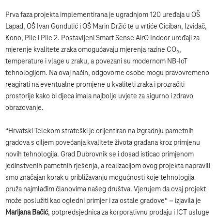
Prva faza projekta implementirana je ugradnjom 120 uređaja u OŠ
Lapad, OŠ Ivan Gundulić i OŠ Marin Držić te u vrtiće Ciciban, Izviđač,
Kono, Pile i Pile 2. Postavljeni Smart Sense AirQ Indoor uređaji za
mjerenje kvalitete zraka omogućavaju mjerenja razine CO
,
2
temperature i vlage u zraku, a povezani su modernom NB-IoT
tehnologijom. Na ovaj način, odgovorne osobe mogu pravovremeno
reagirati na eventualne promjene u kvaliteti zraka i prozračiti
prostorije kako bi djeca imala najbolje uvjete za sigurno i zdravo
obrazovanje.
“Hrvatski Telekom strateški je orijentiran na izgradnju pametnih
gradova s ciljem povećanja kvalitete života građana kroz primjenu
novih tehnologija. Grad Dubrovnik se i dosad isticao primjenom
jedinstvenih pametnih rješenja, a realizacijom ovog projekta napravili
smo značajan korak u približavanju mogućnosti koje tehnologija
pruža najmlađim članovima našeg društva. Vjerujem da ovaj projekt
može poslužiti kao ogledni primjer i za ostale gradove“ – izjavila je
Marijana Bačić
, potpredsjednica za korporativnu prodaju i ICT usluge